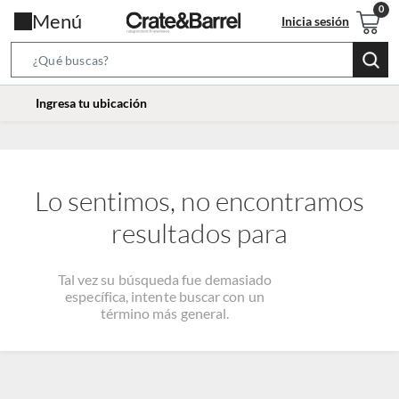
Menú
Inicia sesión
Search
Bar
location-
Ingresa tu ubicación
icon
Lo sentimos, no encontramos
resultados para
Tal vez su búsqueda fue demasiado
específica, intente buscar con un
término más general.