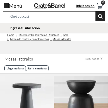
Menú
Inicia sesión
Search
Bar
location-
Ingresa tu ubicación
icon
Home
Muebles y Organización - Muebles
Sala
Mesas de centro y complementos
Mesas laterales
Mesas laterales
Resultados
(
5
)
Llega mañana
Retira mañana