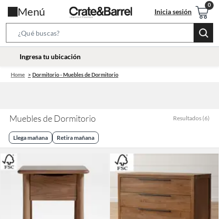
Menú
Inicia sesión
Search
Bar
location-
Ingresa tu ubicación
icon
Home
Dormitorio - Muebles de Dormitorio
Muebles de Dormitorio
Resultados
(
6
)
Llega mañana
Retira mañana