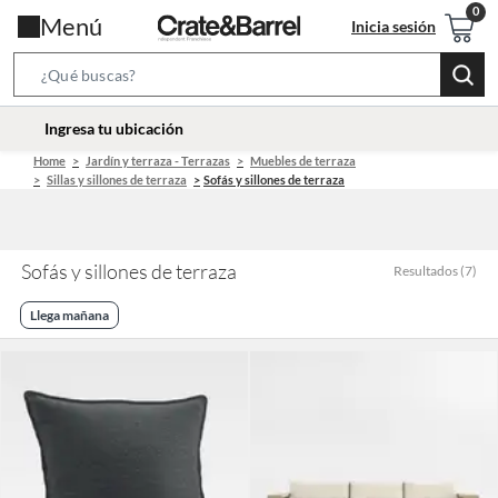
Menú
Inicia sesión
Search
Bar
location-
Ingresa tu ubicación
icon
Home
Jardín y terraza - Terrazas
Muebles de terraza
Sillas y sillones de terraza
Sofás y sillones de terraza
Sofás y sillones de terraza
Resultados
(
7
)
Llega mañana