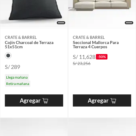
CRATE & BARREL
CRATE & BARREL
Cojín Charcoal de Terraza
Seccional Mallorca Para
51x51cm
Terraza 4 Cuerpos
S/ 11,628
-50%
S/ 23,256
S/ 289
Llega mañana
Retira mañana
Agregar
Agregar