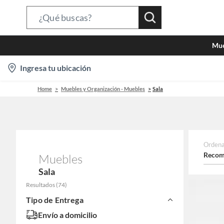
Search
Bar
Mue
location-
Ingresa tu ubicación
icon
Home
Muebles y Organización - Muebles
Sala
Ordena
Recom
Muebles
Sala
Resultados
(
74
)
Tipo de Entrega
Envío a domicilio