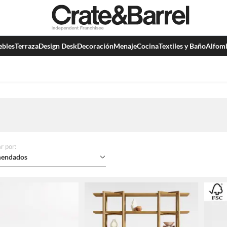
bles
Terraza
Design Desk
Decoración
Menaje
Cocina
Textiles y Baño
Alfom
r por
:
endados