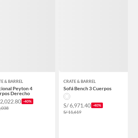
E & BARREL
CRATE & BARREL
ional Peyton 4
Sofá Bench 3 Cuerpos
rpos Derecho
12,022.80
-40%
S/ 6,971.40
-40%
0,038
S/ 11,619