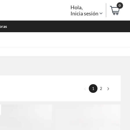
0
Hola
,
Inicia sesión
bras
1
2