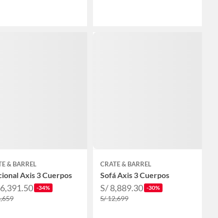
E & BARREL
CRATE & BARREL
ional Axis 3 Cuerpos
Sofá Axis 3 Cuerpos
16,391.50
S/ 8,889.30
-34%
-30%
4,659
S/ 12,699