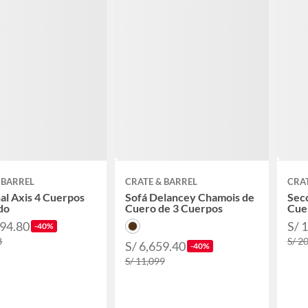
 BARREL
CRATE & BARREL
CRAT
al Axis 4 Cuerpos
Sofá Delancey Chamois de
Secc
do
Cuero de 3 Cuerpos
Cue
794.80
S/ 
-40%
8
S/ 2
S/ 6,659.40
-40%
S/ 11,099