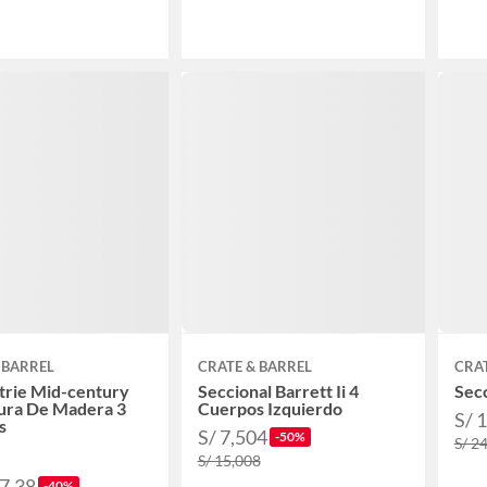
 BARREL
CRATE & BARREL
CRAT
trie Mid-century
Seccional Barrett Ii 4
Secc
ura De Madera 3
Cuerpos Izquierdo
S/ 
s
S/ 7,504
-50%
S/ 2
S/ 15,008
67.38
-40%