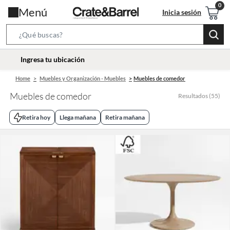
Menú
Inicia sesión
Search
Bar
location-
Ingresa tu ubicación
icon
Home
Muebles y Organización - Muebles
Muebles de comedor
Muebles de comedor
Resultados
(
55
)
Retira hoy
Llega mañana
Retira mañana