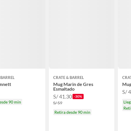
 BARREL
CRATE & BARREL
CRAT
nnett
Mug Marin de Gres
Mug
Esmaltado
S/ 
S/ 41.30
-30%
desde 90 min
Lle
S/ 59
Reti
Retira desde 90 min