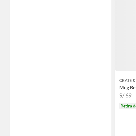
CRATE &
Mug Be
S/ 69
Retira 