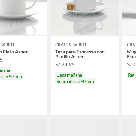
 BARREL
CRATE & BARREL
CRAT
n Plato Aspen
Taza para Espresso con
Mug 
Platillo Aspen
Esm
95
S/ 24.95
S/ 
añana
Llega mañana
Reti
desde 90 min
Retira desde 90 min