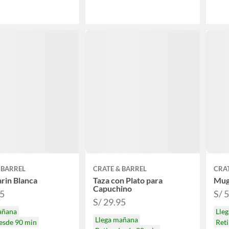
 BARREL
CRATE & BARREL
CRAT
rin Blanca
Taza con Plato para
Mug
Capuchino
95
S/ 
S/ 29.95
añana
Lle
Llega mañana
desde 90 min
Reti