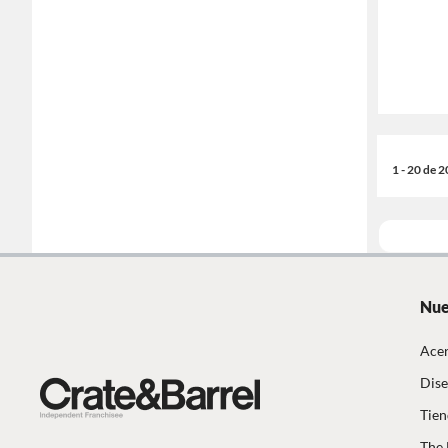
1 - 20 de 
Nue
Acer
Dise
Tien
The 