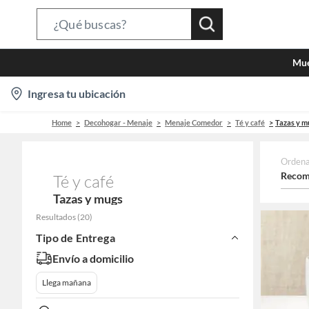
Search
Bar
Mue
location-
Ingresa tu ubicación
icon
Home
Decohogar - Menaje
Menaje Comedor
Té y café
Tazas y m
Ordena
Recom
Té y café
Tazas y mugs
Resultados
(
20
)
Tipo de Entrega
Envío a domicilio
Llega mañana