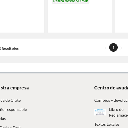
Retira desde 90 min
1
20 Resultados
stra empresa
Centro de ayud
ca de Crate
Cambios y devoluc
ño responsable
Libro de
Reclamaci
das
Textos Legales
Design Desk