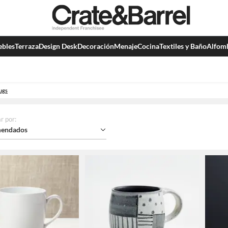
bles
Terraza
Design Desk
Decoración
Menaje
Cocina
Textiles y Baño
Alfom
ugs
r por
:
endados