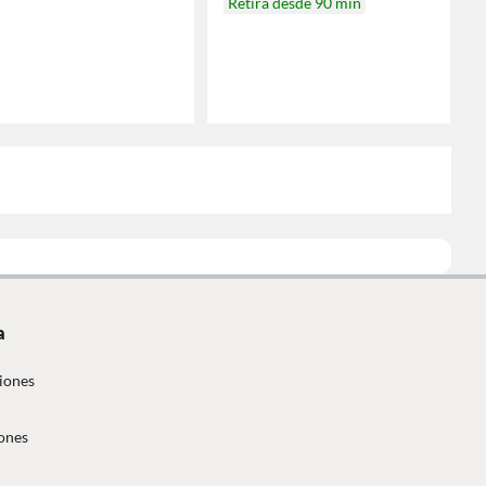
Retira desde 90 min
a
iones
ones