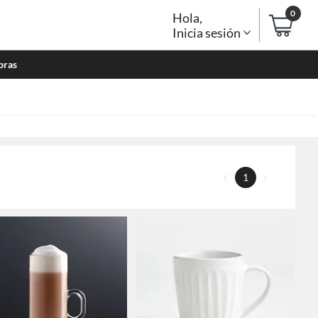
0
Hola
,
Inicia sesión
bras
1