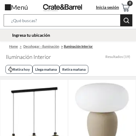
Menú
Inicia sesión
Search
Bar
location-
Ingresa tu ubicación
icon
Home
Decohogar - Iluminación
Iluminación Interior
Iluminación Interior
Resultados
(
19
)
Retira hoy
Llega mañana
Retira mañana