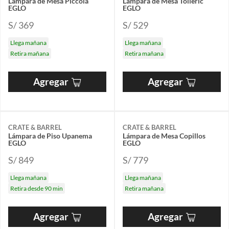
Lámpara de Mesa Piccola
Lámpara de Mesa Tolleric
EGLO
EGLO
S/ 369
S/ 529
Llega mañana
Llega mañana
Retira mañana
Retira mañana
Agregar
Agregar
CRATE & BARREL
CRATE & BARREL
Lámpara de Piso Upanema
Lámpara de Mesa Copillos
EGLO
EGLO
S/ 849
S/ 779
Llega mañana
Llega mañana
Retira desde 90 min
Retira mañana
Agregar
Agregar