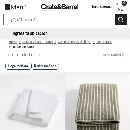
Menú
Inicia sesión
Search
Bar
location-
Ingresa tu ubicación
icon
Home
Cocina y baño - Baño
Complementos de baño
Textil baño
Toallas de baño
Toallas de baño
Resultados
(
4
)
Llega mañana
Retira mañana