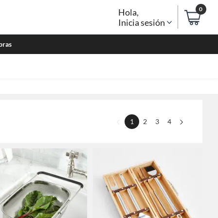
0
Hola
,
Inicia sesión
bras
1
2
3
4