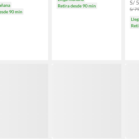
S/ 
añana
Retira desde 90 min
S/ 7
desde 90 min
Lle
Reti