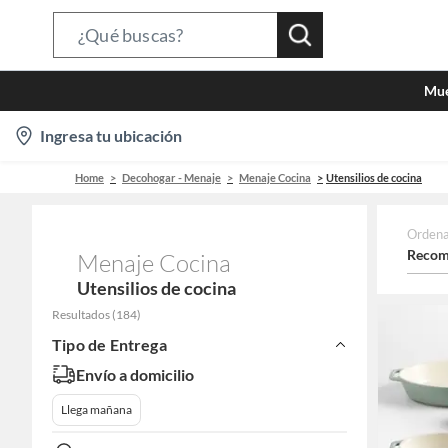
Search
Bar
Mue
location-
Ingresa tu ubicación
icon
Home
Decohogar - Menaje
Menaje Cocina
Utensilios de cocina
Ordena
Recom
Menaje Cocina
Utensilios de cocina
Resultados
(
184
)
Tipo de Entrega
Envío a domicilio
Llega mañana