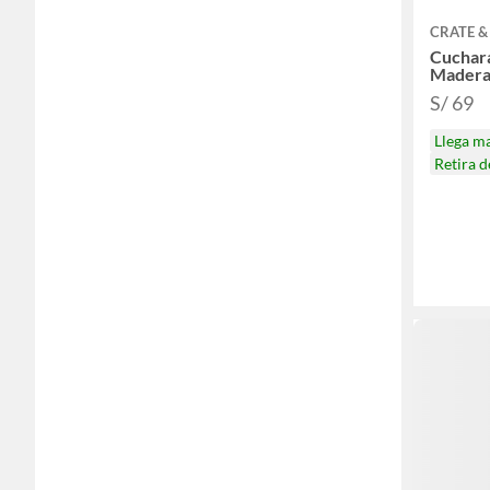
CRATE &
Cuchara
Madera
S/ 69
Llega m
Retira 