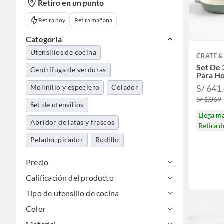
Retiro en un punto
Retira hoy
Retira mañana
Categoría
Utensilios de cocina
CRATE &
Set De 
Centrífuga de verduras
Para H
Molinillo y especiero
Colador
S/ 641
S/ 1,069
Set de utensilios
Llega m
Abridor de latas y frascos
Retira 
Pelador picador
Rodillo
Precio
Calificación del producto
Tipo de utensilio de cocina
Color