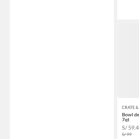
CRATE &
Bowl de
7qt
S/ 59.
S/ 99