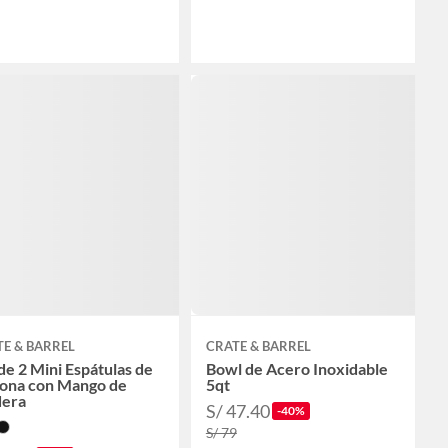
E & BARREL
CRATE & BARREL
de 2 Mini Espátulas de
Bowl de Acero Inoxidable
cona con Mango de
5qt
era
S/ 47.40
-40%
S/ 79