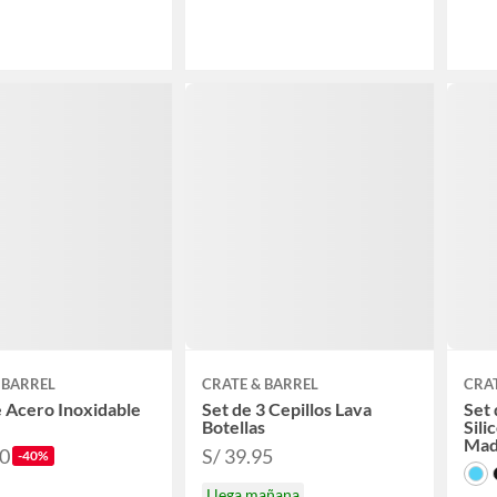
 BARREL
CRATE & BARREL
CRAT
 Acero Inoxidable
Set de 3 Cepillos Lava
Set 
Botellas
Sili
Mad
40
S/ 39.95
-40%
Llega mañana