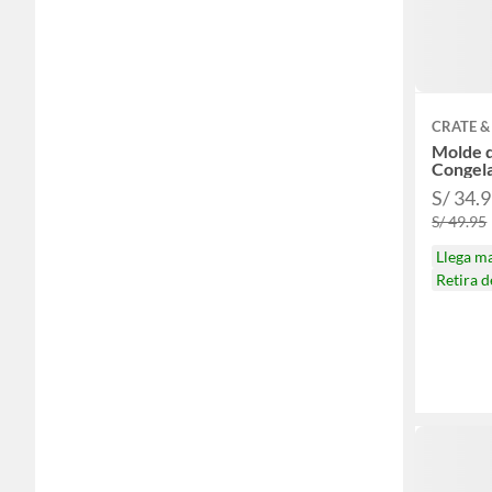
CRATE &
Molde d
Congela
S/ 34.
S/ 49.95
Llega m
Retira 