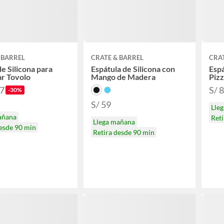
 BARREL
CRATE & BARREL
CRAT
e Silicona para
Espátula de Silicona con
Espá
r Tovolo
Mango de Madera
Piz
97
S/ 
-30%
S/ 59
Lle
añana
Reti
Llega mañana
desde 90 min
Retira desde 90 min