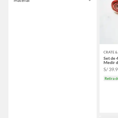
Material
CRATE &
Set de 
Medir 
S/ 39.
Retira 