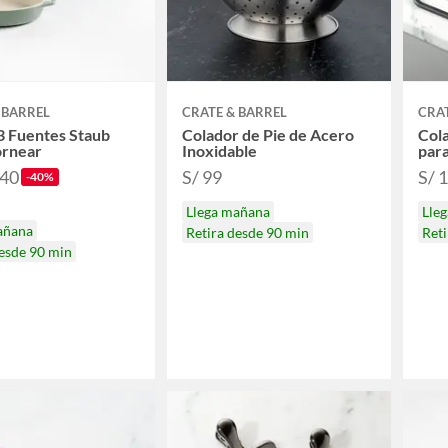
 BARREL
CRATE & BARREL
CRAT
3 Fuentes Staub
Colador de Pie de Acero
Cola
ornear
Inoxidable
par
.40
S/ 99
S/ 
-40%
Llega mañana
Lle
añana
Retira desde 90 min
Reti
desde 90 min