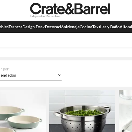
bles
Terraza
Design Desk
Decoración
Menaje
Cocina
Textiles y Baño
Alfom
r por
:
endados