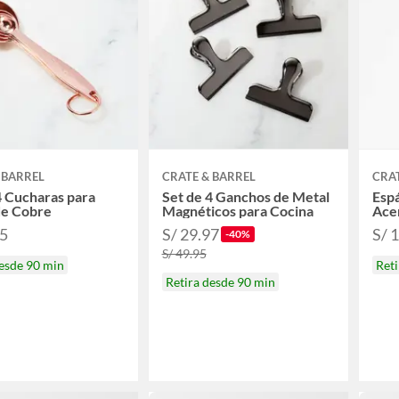
 BARREL
CRATE & BARREL
CRAT
4 Cucharas para
Set de 4 Ganchos de Metal
Esp
de Cobre
Magnéticos para Cocina
Ace
95
S/ 29.97
S/ 
-40%
S/ 49.95
desde 90 min
Reti
Retira desde 90 min