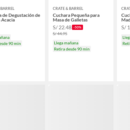
 BARREL
CRATE & BARREL
CRAT
 de Degustación de
Cuchara Pequeña para
Cuch
 Acacia
Masa de Galletas
Mad
S/ 22.48
S/ 
-50%
S/ 44.95
añana
Lle
Llega mañana
desde 90 min
Reti
Retira desde 90 min