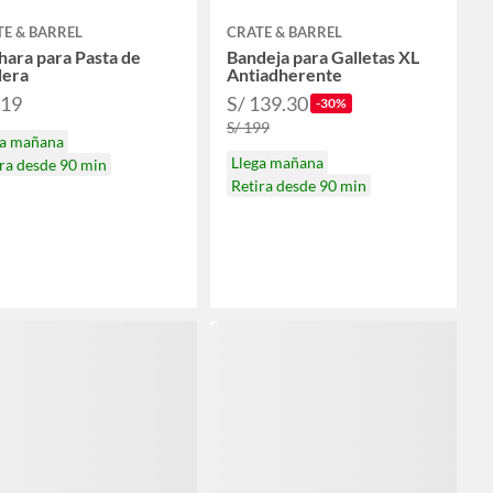
E & BARREL
CRATE & BARREL
ara para Pasta de
Bandeja para Galletas XL
era
Antiadherente
119
S/ 139.30
-30%
S/ 199
ga mañana
Llega mañana
ra desde 90 min
Retira desde 90 min