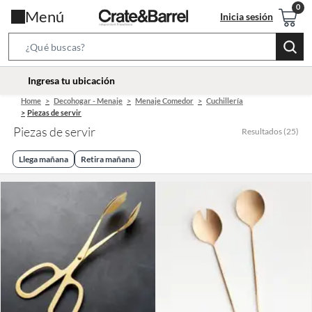
Menú
Inicia sesión
Search
Bar
location-
Ingresa tu ubicación
icon
Home
Decohogar - Menaje
Menaje Comedor
Cuchillería
Piezas de servir
Piezas de servir
Resultados
(
25
)
Llega mañana
Retira mañana