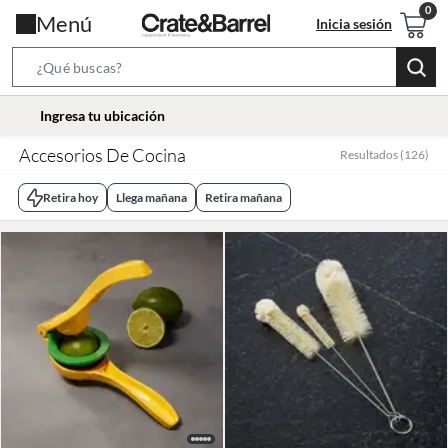
Menú
Inicia sesión
Search
Bar
location-
Ingresa tu ubicación
icon
Accesorios De Cocina
Resultados
(
126
)
Retira hoy
Llega mañana
Retira mañana