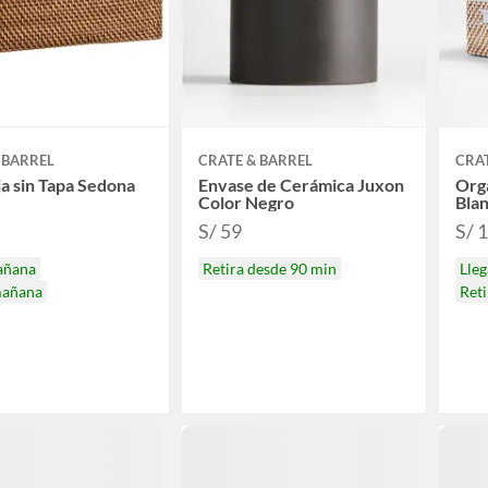
 BARREL
CRATE & BARREL
CRAT
ja sin Tapa Sedona
Envase de Cerámica Juxon
Org
Color Negro
Bla
S/ 59
S/ 
añana
Retira desde 90 min
Lle
mañana
Ret