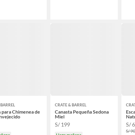
 BARREL
CRATE & BARREL
CRAT
a para Chimenea de
Canasta Pequeña Sedona
Esca
nvejecido
Miel
Nat
S/ 199
S/ 
S/ 9
añana
Llega mañana