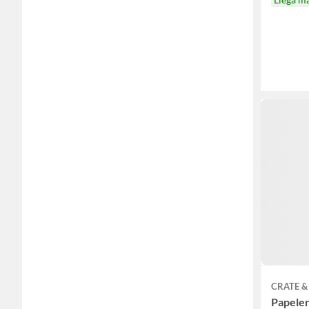
CRATE &
Papele