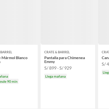
 BARREL
CRATE & BARREL
CRAT
e Mármol Blanco
Pantalla para Chimenea
Can
n
Emmy
S/ 
S/ 899 - S/ 929
Lle
añana
Llega mañana
desde 90 min