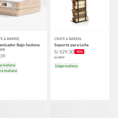
E & BARREL
CRATE & BARREL
anizador Bajo Sedona
Soporte para Leña
nco
S/ 629.30
-30%
139
S/ 899
ga mañana
Llega mañana
ira mañana