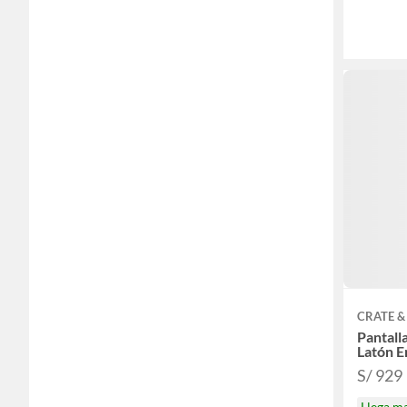
CRATE &
Pantall
Latón E
S/ 929
Llega m