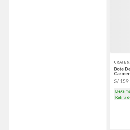
CRATE &
Bote D
Carme
S/ 159
Llega m
Retira 