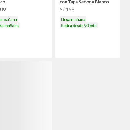
nco
con Tapa Sedona Blanco
109
S/ 159
ga mañana
Llega mañana
ira mañana
Retira desde 90 min