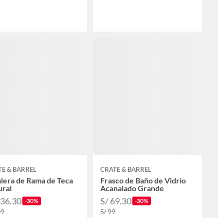
E & BARREL
CRATE & BARREL
lera de Rama de Teca
Frasco de Baño de Vidrio
ural
Acanalado Grande
636.30
S/ 69.30
-30%
-30%
09
S/ 99