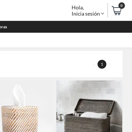
0
Hola
,
Inicia sesión
bras
1