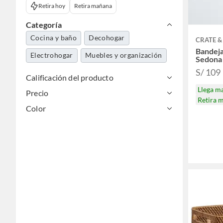
Retira hoy
Retira mañana
Categoría
Cocina y baño
Decohogar
CRATE &
Bandeja
Electrohogar
Muebles y organización
Sedona
S/ 109
Calificación del producto
Llega m
Precio
Retira 
Color