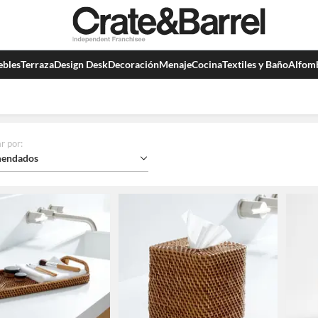
bles
Terraza
Design Desk
Decoración
Menaje
Cocina
Textiles y Baño
Alfom
r por
:
endados