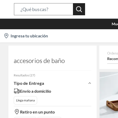
Search
Bar
Mue
location-
Ingresa tu ubicación
icon
Ordena
Recom
accesorios de baño
Resultados
(
27
)
Tipo de Entrega
Envío a domicilio
Llega mañana
Retiro en un punto