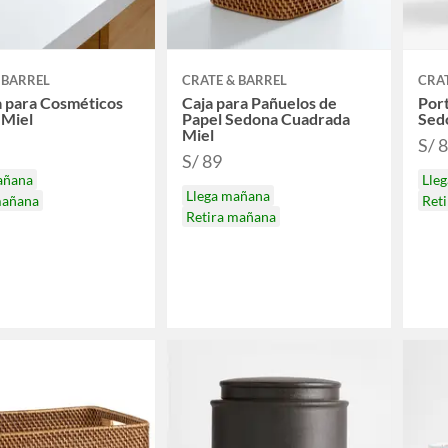
 BARREL
CRATE & BARREL
CRAT
 para Cosméticos
Caja para Pañuelos de
Por
 Miel
Papel Sedona Cuadrada
Sed
Miel
S/ 
S/ 89
añana
Lle
Llega mañana
mañana
Ret
Retira mañana